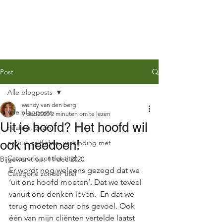
QUEN
Post
Alle blogposts
wendy van den berg
Alle blogposts
9 dec 2020
2 minuten om te lezen
Uit je hoofd? Het hoofd wil
healing, gezin
ook meedoen!
natuur, zelfliefde, verbinding met
Categorie zonder titel
Bijgewerkt op:
11 dec 2020
Er wordt nog weleens gezegd dat we 
Categorie zonder titel
‘uit ons hoofd moeten’. Dat we teveel 
vanuit ons denken leven.  En dat we 
terug moeten naar ons gevoel. Ook 
één van mijn cliënten vertelde laatst 