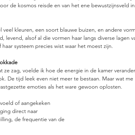
door de kosmos reisde en van het ene bewustzijnsveld in
eel veel kleuren, een soort blauwe buizen, en andere vor
d, levend, alsof al die vormen haar langs diverse lagen v
f haar systeem precies wist waar het moest zijn.
lokkade
wat ze zag, voelde ik hoe de energie in de kamer verande
 ook. De tijd leek even niet meer te bestaan. Maar wat me
vastgezette emoties als het ware gewoon oplosten.
rvoeld of aangekeken 
ing direct naar 
illing, de frequentie van de 