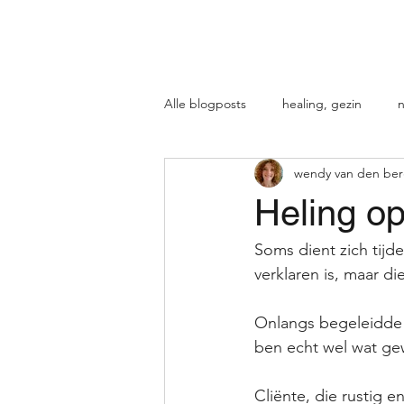
QUEN
Home
Wat is energetische ther
Alle blogposts
healing, gezin
n
wendy van den be
Heling op
Soms dient zich tijde
verklaren is, maar d
Onlangs begeleidde i
ben echt wel wat ge
Cliënte, die rustig e