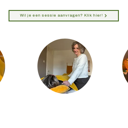
Wil je een sessie aanvragen? Klik hier!
Quen
Telefoonnummer 06 36417646
Wethouder van Oostv