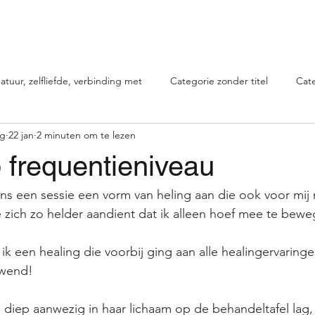
apie
Mogelijkheden
Over mij
Recensies
Blog
Healing voor 
atuur, zelfliefde, verbinding met
Categorie zonder titel
Cate
rg
22 jan
2 minuten om te lezen
 frequentieniveau
ns een sessie een vorm van heling aan die ook voor mij ni
ie zich zo helder aandient dat ik alleen hoef mee te bewe
k een healing die voorbij ging aan alle healingervaringen
wend! 
n diep aanwezig in haar lichaam op de behandeltafel lag,