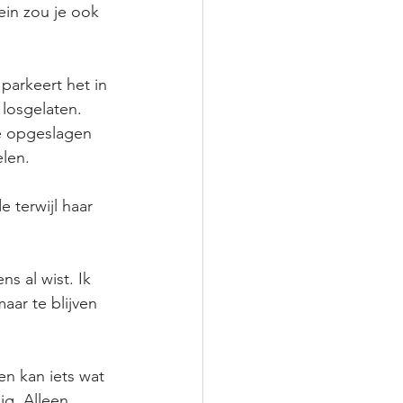
ein zou je ook 
parkeert het in 
losgelaten. 
ie opgeslagen 
elen.
 terwijl haar 
s al wist. Ik 
aar te blijven 
n kan iets wat 
ig. Alleen 