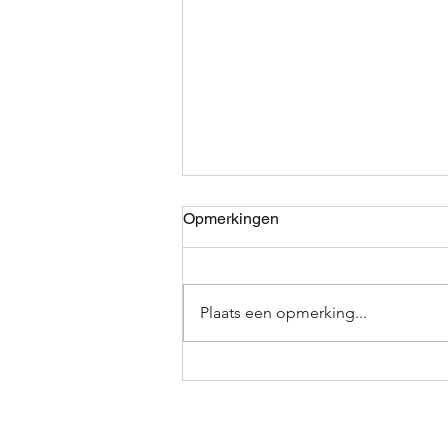
Opmerkingen
Plaats een opmerking...
Waarom het belangrijk is om
in contact te blijven met je
gevoel: emotionele verbinding
versterken