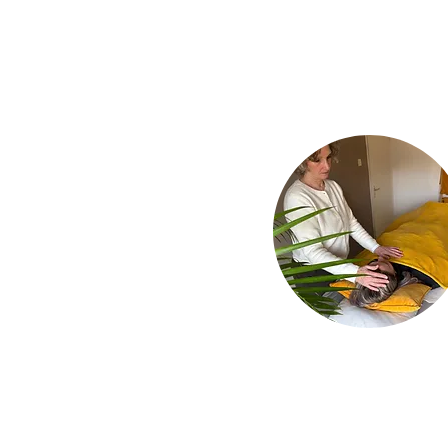
Mail:
wendy@quen.info