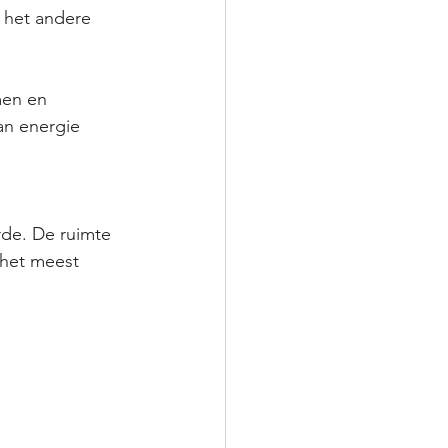
 het andere 
men en 
an energie 
rde. De ruimte 
 het meest 