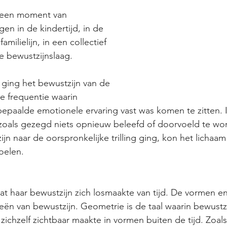
 een moment van 
gen in de kindertijd, in de 
amilielijn, in een collectief 
e bewustzijnslaag. 
 ging het bewustzijn van de 
e frequentie waarin 
epaalde emotionele ervaring vast was komen te zitten. I
 zoals gezegd niets opnieuw beleefd of doorvoeld te wo
n naar de oorspronkelijke trilling ging, kon het lichaam
oelen.  
 haar bewustzijn zich losmaakte van tijd. De vormen en 
ën van bewustzijn. Geometrie is de taal waarin bewustzij
 zichzelf zichtbaar maakte in vormen buiten de tijd. Zoa