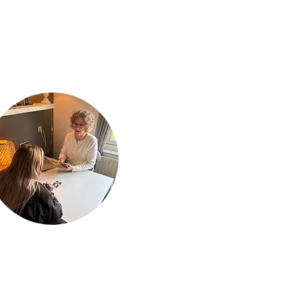
eenstraat 4, 1396 KS Baambrugge