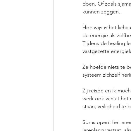
doen. Of zoals sjama
kunnen zeggen. 
Hoe wijs is het lich
de energie als zelfb
Tijdens de healing l
vastgezette energiela
Ze hoefde niets te be
systeem zichzelf her
Zij reisde en ik moch
werk ook vanuit het n
staan, veiligheid te
Soms opent het energ
jarenlang vastzat, a