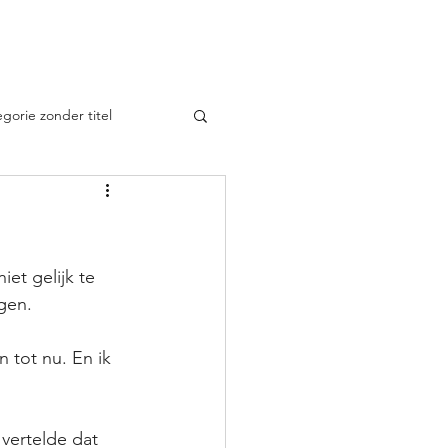
Dieren
Uitleg Tarotkaarten
Meer
gorie zonder titel
et gelijk te 
gen. 
 tot nu. En ik 
 vertelde dat 