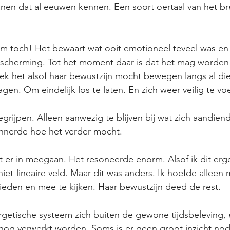
nen dat al eeuwen kennen. Een soort oertaal van het br
aam toch! Het bewaart wat ooit emotioneel teveel was en 
escherming. Tot het moment daar is dat het mag worden 
eek het alsof haar bewustzijn mocht bewegen langs al d
gen. Om eindelijk los te laten. En zich weer veilig te vo
grijpen. Alleen aanwezig te blijven bij wat zich aandiende
innerde hoe het verder mocht.
t er in meegaan. Het resoneerde enorm. Alsof ik dit ergen
iet-lineaire veld. Maar dit was anders. Ik hoefde alleen m
 bieden en mee te kijken. Haar bewustzijn deed de rest.
etische systeem zich buiten de gewone tijdsbeleving, e
lsnog verwerkt worden. Soms is er geen groot inzicht nod