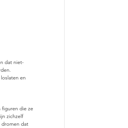
n dat niet-
rden. 
 loslaten en 
figuren die ze 
n zichzelf 
ls dromen dat 