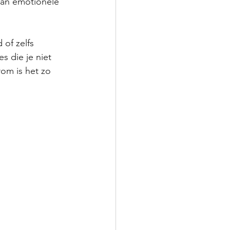
van emotionele 
 of zelfs 
s die je niet 
rom is het zo 