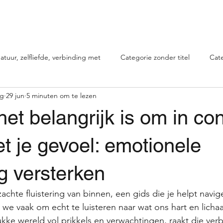
apie
Mogelijkheden
Over mij
Recensies
Blog
Healing voor 
atuur, zelfliefde, verbinding met
Categorie zonder titel
Cate
rg
29 jun
5 minuten om te lezen
t belangrijk is om in con
et je gevoel: emotionele
g versterken
zachte fluistering van binnen, een gids die je helpt navi
 we vaak om echt te luisteren naar wat ons hart en licha
rukke wereld vol prikkels en verwachtingen, raakt die ver