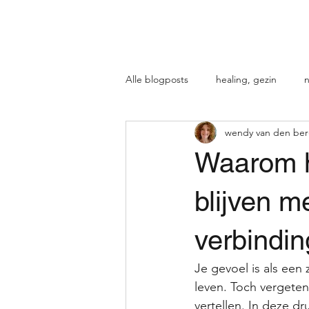
QUEN
Home
Wat is energetische ther
Alle blogposts
healing, gezin
n
wendy van den be
Waarom he
blijven m
verbindin
Je gevoel is als een 
leven. Toch vergeten
vertellen. In deze d