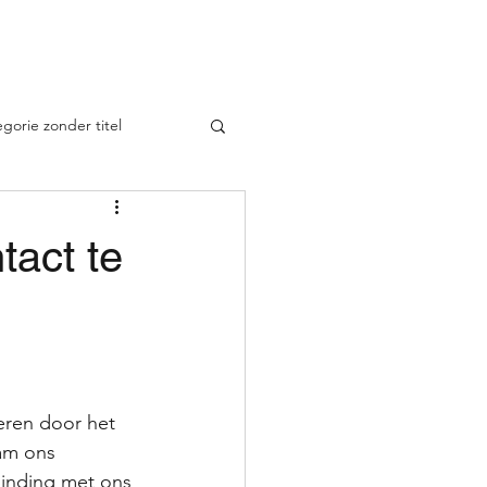
Dieren
Uitleg Tarotkaarten
Meer
gorie zonder titel
tact te
geren door het 
am ons 
binding met ons 