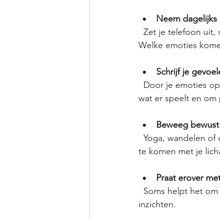
Neem dagelijks 
  Zet je telefoon uit, sluit je ogen en adem rustig in en uit. Voel hoe je lichaam aanvoelt. 
Welke emoties komen
Schrijf je gevoe
  Door je emoties op papier te zetten, geef je ze ruimte. Het helpt je om helder te krijgen 
wat er speelt en om
Beweeg bewust
  Yoga, wandelen of dansen kunnen je helpen om spanning los te laten en beter in contact 
te komen met je lic
Praat erover me
  Soms helpt het om je gevoelens te delen. Het kan opluchten en je krijgt misschien nieuwe 
inzichten.