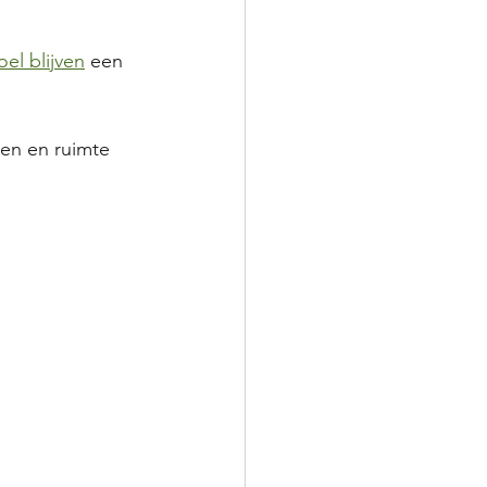
oel blijven
 een 
ten en ruimte 