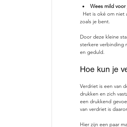
Wees mild voor 
  Het is oké om niet altijd alles te begrijpen of te voelen. Geef jezelf de ruimte om te zijn 
zoals je bent.
Door deze kleine sta
sterkere verbinding m
en geduld.
Hoe kun je ve
Verdriet is een van 
drukken en zich vastz
een drukkend gevoel 
van verdriet is daar
Hier zijn een paar ma