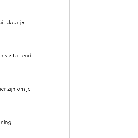
it door je 
n vastzittende 
er zijn om je 
nning 