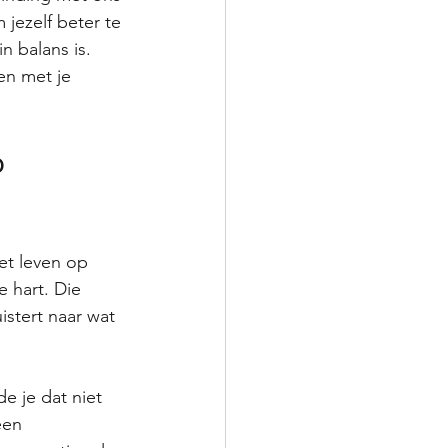
 jezelf beter te 
n balans is. 
en met je 
 
het leven op 
e hart. Die 
istert naar wat 
e je dat niet 
een 