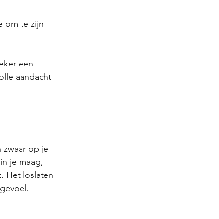
eker een 
olle aandacht 
 zwaar op je 
in je maag, 
 Het loslaten 
 gevoel.