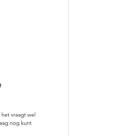
e 
 het vraagt wel 
daag nog kunt 