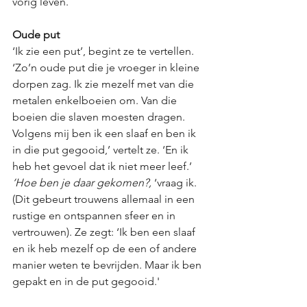
vorig leven.
Oude put
‘Ik zie een put’, begint ze te vertellen. 
‘Zo’n oude put die je vroeger in kleine 
dorpen zag. Ik zie mezelf met van die 
metalen enkelboeien om. Van die 
boeien die slaven moesten dragen. 
Volgens mij ben ik een slaaf en ben ik 
in die put gegooid,’ vertelt ze. ‘En ik 
heb het gevoel dat ik niet meer leef.’
‘Hoe ben je daar gekomen?,
 ‘vraag ik.  
(Dit gebeurt trouwens allemaal in een 
rustige en ontspannen sfeer en in 
vertrouwen). Ze zegt: ‘Ik ben een slaaf 
en ik heb mezelf op de een of andere 
manier weten te bevrijden. Maar ik ben 
gepakt en in de put gegooid.'