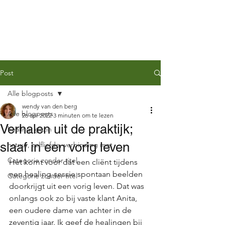
QUEN
Post
Alle blogposts
wendy van den berg
Alle blogposts
26 apr 2022
3 minuten om te lezen
Verhalen uit de praktijk;
healing, gezin
slaaf in een vorig leven
natuur, zelfliefde, verbinding met
Categorie zonder titel
Het komt voor dat een cliënt tijdens 
een healing-sessie spontaan beelden 
Categorie zonder titel
doorkrijgt uit een vorig leven. Dat was 
onlangs ook zo bij vaste klant Anita, 
een oudere dame van achter in de 
zeventig jaar. Ik geef de healingen bij 