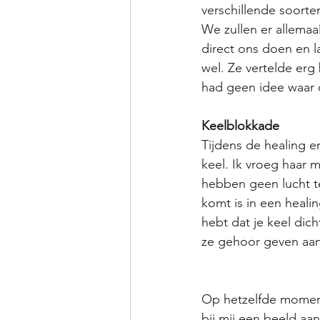
verschillende soorte
We zullen er allemaa
direct ons doen en la
wel. Ze vertelde erg
had geen idee waar 
Keelblokkade
Tijdens de healing e
keel. Ik vroeg haar 
hebben geen lucht t
komt is in een healin
hebt dat je keel dic
ze gehoor geven aan 
Op hetzelfde moment 
bij mij een beeld a