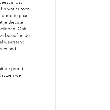
eest in dat 
 En wat er toen 
m dood te gaan 
t je diepste 
 helingen. Ook 
e-beleef’ in de 
eel weerstand 
eerstand 
it de grond 
dat zien we 