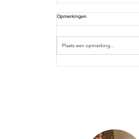
Opmerkingen
Plaats een opmerking...
Waarom het belangrijk is om
in contact te blijven met je
gevoel: emotionele verbinding
versterken