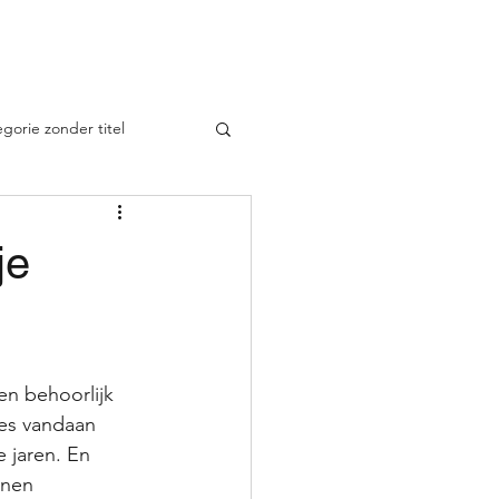
Dieren
Uitleg Tarotkaarten
Meer
gorie zonder titel
je
en behoorlijk 
ies vandaan 
e jaren. En 
nnen 