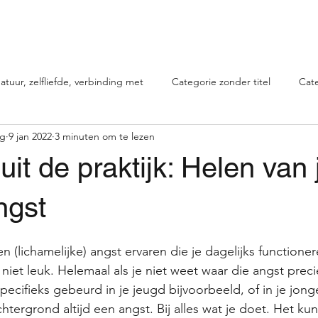
apie
Mogelijkheden
Over mij
Recensies
Blog
Healing voor 
atuur, zelfliefde, verbinding met
Categorie zonder titel
Cate
rg
9 jan 2022
3 minuten om te lezen
uit de praktijk: Helen van 
ngst
en (lichamelijke) angst ervaren die je dagelijks functioner
 niet leuk. Helemaal als je niet weet waar die angst prec
 specifieks gebeurd in je jeugd bijvoorbeeld, of in je jong
htergrond altijd een angst. Bij alles wat je doet. Het ku