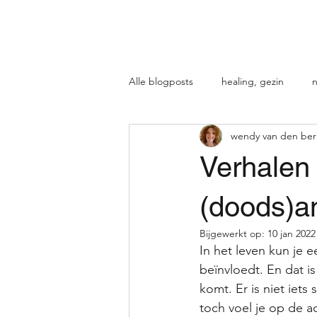
QUEN
Home
Wat is energetische ther
Alle blogposts
healing, gezin
n
wendy van den be
Verhalen 
(doods)a
Bijgewerkt op:
10 jan 2022
In het leven kun je e
beïnvloedt. En dat is
komt. Er is niet iets
toch voel je op de ac