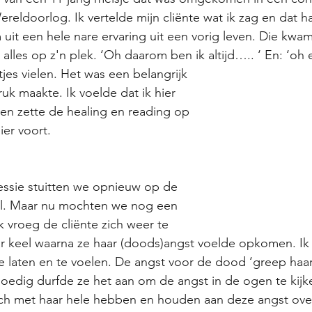
reldoorlog. Ik vertelde mijn cliënte wat ik zag en dat h
it een hele nare ervaring uit een vorig leven. Die kwa
n alles op z'n plek. ‘Oh daarom ben ik altijd….. ‘ En: ‘oh 
jes vielen. Het was een belangrijk 
ruk maakte. Ik voelde dat ik hier 
 en zette de healing en reading op 
er voort. 
essie stuitten we opnieuw op de 
el. Maar nu mochten we nog een 
k vroeg de cliënte zich weer te 
r keel waarna ze haar (doods)angst voelde opkomen. Ik 
e laten en te voelen. De angst voor de dood ‘greep haar
oedig durfde ze het aan om de angst in de ogen te kijke
ich met haar hele hebben en houden aan deze angst over