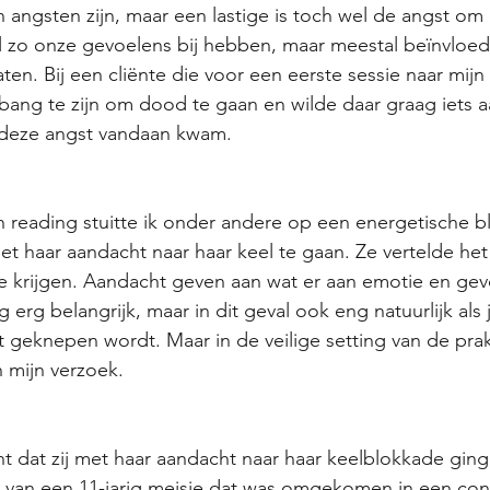
n angsten zijn, maar een lastige is toch wel de angst om
l zo onze gevoelens bij hebben, maar meestal beïnvloedt
ten. Bij een cliënte die voor een eerste sessie naar mijn
 bang te zijn om dood te gaan en wilde daar graag iets 
deze angst vandaan kwam. 
n reading stuitte ik onder andere op een energetische b
met haar aandacht naar haar keel te gaan. Ze vertelde het
e krijgen. Aandacht geven aan wat er aan emotie en gev
g erg belangrijk, maar in dit geval ook eng natuurlijk als 
ht geknepen wordt. Maar in de veilige setting van de prak
mijn verzoek.  
dat zij met haar aandacht naar haar keelblokkade ging,
an van een 11-jarig meisje dat was omgekomen in een co