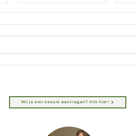
Heli
De weg terug naar jezelf is de
belangrijkste reis die je ooit
zult maken
Wil je een sessie aanvragen? Klik hier!