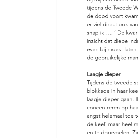
tijdens de Tweede We
de dood voort kwam u
er viel direct ook va
snap ik….. ‘ De kwart
inzicht dat diepe ind
even bij moest laten
de gebruikelijke mani
Laagje dieper
Tijdens de tweede s
blokkade in haar ke
laagje dieper gaan. I
concentreren op haa
angst helemaal toe t
de keel’ maar heel m
en te doorvoelen. Z