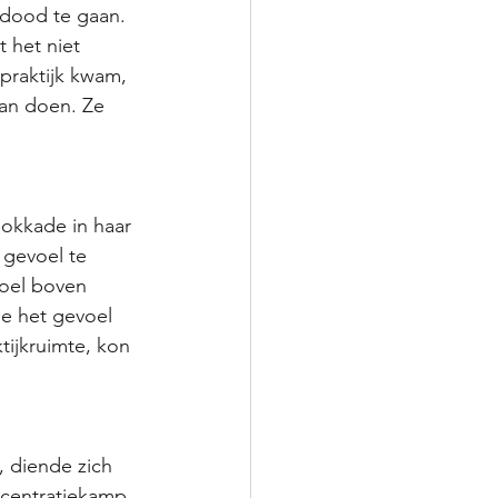
 dood te gaan. 
 het niet 
 praktijk kwam, 
aan doen. Ze 
lokkade in haar 
 gevoel te 
oel boven 
je het gevoel 
tijkruimte, kon 
 diende zich 
ncentratiekamp 