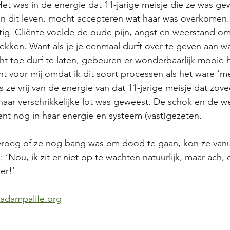
t was in de energie dat 11-jarige meisje die ze was gew
 in dit leven, mocht accepteren wat haar was overkomen.
ig. Cliënte voelde de oude pijn, angst en weerstand o
rekken. Want als je je eenmaal durft over te geven aan wa
echt toe durf te laten, gebeuren er wonderbaarlijk mooie
voor mij omdat ik dit soort processen als het ware ‘me
s ze vrij van de energie van dat 11-jarige meisje dat zov
haar verschrikkelijke lot was geweest. De schok en de w
t nog in haar energie en systeem (vast)gezeten. 
 vroeg of ze nog bang was om dood te gaan, kon ze vanu
 ‘Nou, ik zit er niet op te wachten natuurlijk, maar ach, 
er!’
adampalife.org