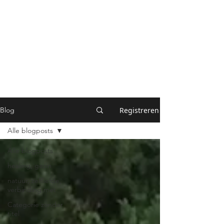
QUEN
Registreren
Blog
Alle blogposts
Alle blogposts
healing, gezin
natuur, zelfliefde,
verbinding met
Categorie zonder
titel